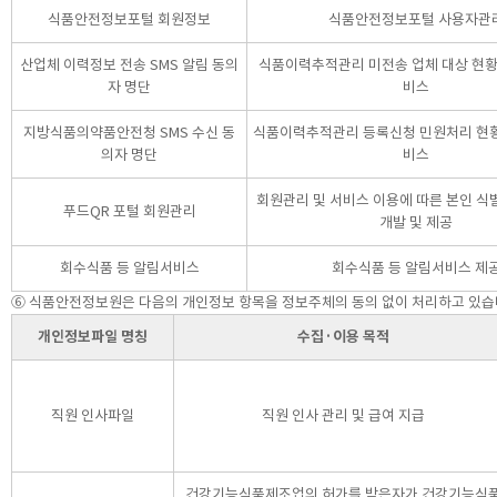
식품안전정보포털 회원정보
식품안전정보포털 사용자관
산업체 이력정보 전송 SMS 알림 동의
식품이력추적관리 미전송 업체 대상 현황
자 명단
비스
지방식품의약품안전청 SMS 수신 동
식품이력추적관리 등록신청 민원처리 현황
의자 명단
비스
회원관리 및 서비스 이용에 따른 본인 식
푸드QR 포털 회원관리
개발 및 제공
회수식품 등 알림서비스
회수식품 등 알림서비스 제
⑥ 식품안전정보원은 다음의 개인정보 항목을 정보주체의 동의 없이 처리하고 있습
개인정보파일 명칭
수집·이용 목적
직원 인사파일
직원 인사 관리 및 급여 지급
건강기능식품제조업의 허가를 받은자가 건강기능식