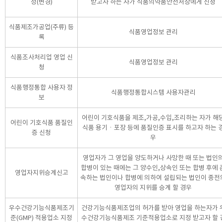
정(변경)
받고자 하는 자가 식품의약품안전처장에게 신청
식품제조가공업(주류) 등
식품영업정보 관리
록
식품조사처리업 영업 신
식품영업정보 관리
청
식품행정통합 사용자 정
식품행정통합시스템 사용자관리
보
어린이 기호식품을 제조,가공,수입,조리하는 자가 해
어린이 기호식품 품질인
식품 용기ㆍ포장 등에 품질인증 표시를 하고자 하는 
증 신청
우
영업자가 그 영업을 양도하거나 사망한 때 또는 법인
합병이 있는 때에는 그 양수인,상속인 또는 합병 후에 
영업자지위승계신고
속하는 법인이나 합병에 의하여 설립되는 법인이 종전
영업자의 지위를 승계 할 경우
우수건강기능식품제조기
건강기능식품제조업의 허가를 받아 영업을 하는자가 
준(GMP) 적용업소 지정
수건강기능식품제조 기준적용업소로 지정 받고자 할 