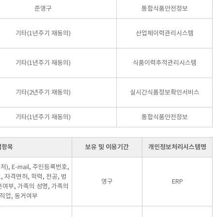
준영구
통합식품안전정보
기타(1년주기 재동의)
산업체이력관리시스템
기타(1년주기 재동의)
식품이력추적관리시스템
기타(2년주기 재동의)
실시간식품정보확인서비스
기타(1년주기 재동의)
통합식품안전정보
집항목
보유 및 이용기간
개인정보처리시스템명
), E-mail, 주민등록번호,
 자격면허, 학력, 전공, 벙
영구
ERP
혼여부, 가족의 성명, 가족의
 직업, 동거여부