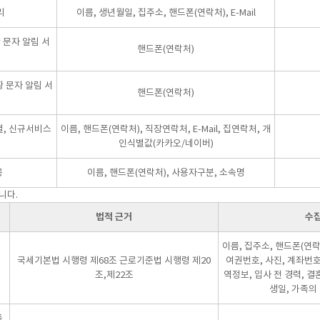
리
이름, 생년월일, 집주소, 핸드폰(연락처), E-Mail
 문자 알림 서
핸드폰(연락처)
 문자 알림 서
핸드폰(연락처)
별, 신규서비스
이름, 핸드폰(연락처), 직장연락처, E-Mail, 집연락처, 개
인식별값(카카오/네이버)
공
이름, 핸드폰(연락처), 사용자구분, 소속명
니다.
법적 근거
수
이름, 집주소, 핸드폰(연락처
국세기본법 시행령 제68조 근로기준법 시행령 제20
여권번호, 사진, 계좌번호,
조,제22조
역정보, 입사 전 경력, 결
생일, 가족의
품