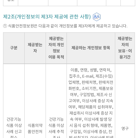
제2조(개인정보의 제3자 제공에 관한 사항)
① 식품안전정보원은 다음과 같이 개인정보를 제3자에게 제공하고 있습니다.
제공받는
제공받는
제공받는
자의 개인
자의
구분
제공하는 개인정보 항목
자
정보
보유·이
이용 목적
용기간
이름, 연령, 성별, 연락처,
집주소, E-mail, 제조(수입)
업체명, 판매처명, 판매처전
화번호, 소비기한, 제품보유
여부, 구입방법, 제조사 신
고여부, 이상사례 증상 지속
여부, 해당제품의 섭취여부,
재섭취시 이상사례 증상 지
건강기능
건강기능
속 여부, 이상사례 발생 당
식품 이상
식품의약
식품 이상
시 음식 섭취 형태, 제품명,
영구
사례 신고
품안전처
사례 추적
구입일, 이상사례 증상, 전
접수
조사
체 섭취기간, 이상사례 발생