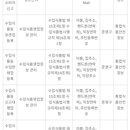
소비자
Mail
신고
수입식품법 제
이름, 집주소,
수입식
15조제1항 수
핸드폰(연락
통합식
품등
수입식품영업정
입식품법시행
처), 직장연락
준영구
품안전
보관업
보 관리
규칙 제16조제
처, 주민등록번
정보
등록
1항
호
수입식
수입식품법 제
이름, 집주소,
품등
15조제1항 수
통합식
수입식품영업정
핸드폰(연락
수입판
입식품법시행
준영구
품안전
보 관리
처), 직장연락
매업
규칙제16조제1
정보
처, 직장주소
등록
항
수입식
수입식품법 제
이름, 집주소,
품등
15조제1항 수
핸드폰(연락
통합식
수입식품영업정
신고대
입식품법시행
처), 직장연락
준영구
품안전
보 관리
행업
규칙제16조제1
처, 주민등록번
정보
등록
항
호
수입식
수입식품법 제
이름, 집주소,