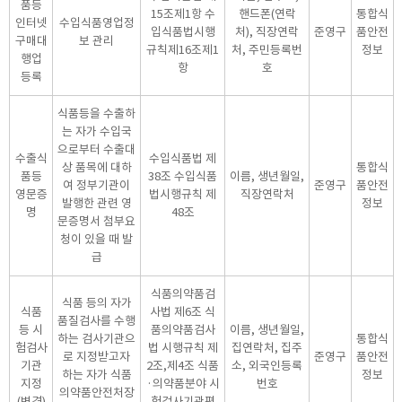
품등
15조제1항 수
핸드폰(연락
통합식
인터넷
수입식품영업정
입식품법시행
처), 직장연락
준영구
품안전
구매대
보 관리
규칙제16조제1
처, 주민등록번
정보
행업
항
호
등록
식품등을 수출하
는 자가 수입국
으로부터 수출대
수출식
수입식품법 제
상 품목에 대하
통합식
품등
38조 수입식품
이름, 생년월일,
여 정부기관이
준영구
품안전
영문증
법시행규칙 제
직장연락처
발행한 관련 영
정보
명
48조
문증명서 첨부요
청이 있을 때 발
급
식품의약품검
식품 등의 자가
식품
사법 제6조 식
품질검사를 수행
등 시
품의약품검사
이름, 생년월일,
하는 검사기관으
통합식
험검사
법 시행규칙 제
집연락처, 집주
로 지정받고자
준영구
품안전
기관
2조,제4조 식품
소, 외국인등록
하는 자가 식품
정보
지정
·의약품분야 시
번호
의약품안전처장
(변경)
험검사기관평