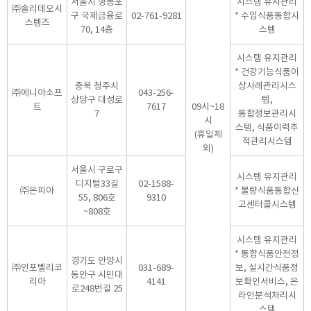
서울시 영등포
시스템 유지관리
㈜솔리데오시
구 국제금융로
02-761-9281
* 수입식품통합시
스템즈
70, 14층
스템
시스템 유지관리
* 건강기능식품이
충북 청주시
상사례관리시스
㈜에니아소프
043-256-
상당구 대성로
템,
트
7617
09시~18
7
통합정보관리시
시
스템, 식품이력추
(휴일제
적관리시스템
외)
서울시 구로구
시스템 유지관리
디지털33길
02-1588-
㈜온피아
* 불량식품통합신
55, 806호
9310
고센터콜시스템
~808호
시스템 유지관리
* 통합식품안전정
경기도 안양시
㈜인포벨리코
031-689-
보, 실시간식품정
동안구 시민대
리아
4141
보확인서비스, 온
로248번길 25
라인분석처리시
스템