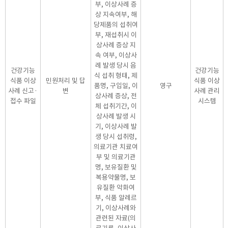
부, 이상사례 증
상 지속여부, 해
당제품의 섭취여
부, 재섭취시 이
상사례 증상 지
속 여부, 이상사
례 발생 당시 음
건강기능
건강기능
식 섭취 형태, 제
식품 이상
민원처리 및 답
식품 이상
품명, 구입일, 이
영구
사례 신고·
변
사례 관리
상사례 증상, 전
접수 파일
시스템
체 섭취기간, 이
상사례 발생 시
기, 이상사례 발
생 당시 섭취령,
의료기관 치료여
부 및 의료기관
명, 보유질환 및
복용약물명, 보
유질환 악화여
부, 식품 알레르
기, 이상사례와
관련된 자료(의