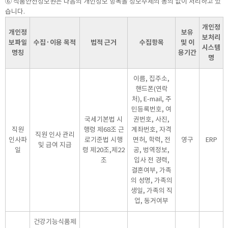
⑥ 식품안전정보원은 다음의 개인정보 항목을 정보주체의 동의 없이 처리하고 있
습니다.
개인정
개인정
보유
보처리
보파일
수집·이용 목적
법적 근거
수집항목
및 이
시스템
명칭
용기간
명
이름, 집주소,
핸드폰(연락
처), E-mail, 주
민등록번호, 여
국세기본법 시
권번호, 사진,
직원
행령 제68조 근
계좌번호, 자격
직원 인사 관리
인사파
로기준법 시행
면허, 학력, 전
영구
ERP
및 급여 지급
일
령 제20조,제22
공, 벙역정보,
조
입사 전 경력,
결혼여부, 가족
의 성명, 가족의
생일, 가족의 직
업, 동거여부
건강기능식품제