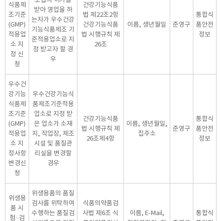
식품제
건강기능식품
받아 영업을 하
조기준
법 제22조2항
통합식
는자가 우수건강
(GMP)
건강기능식품
이름, 생년월일
준영구
품안전
기능식품제조 기
적용업
법 시행규칙 제
정보
준적용업소로 지
소 지
26조
정 받고자 할 경
정 신
우
청
우수건
강기능
우수건강기능식
식품제
품제조기준적용
조기준
업소로 지정 받
건강기능식품
통합식
(GMP)
은 업소가 소재
이름, 생년월일,
법 시행규칙 제
준영구
품안전
적용업
지, 작업장, 제조
집주소
26조제4항
정보
소 지
시설 및 품질관
정사항
리실을 변경할
변경신
경우
청
위생용품의 품질
위생용
검사를 위탁하여
식품의약품검
품 시
수행하는 품질검
사법 제6조 식
이름, E-Mail,
통합식
험·검