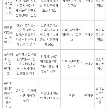
사기관으로 지정
품의약품검사
직장연락처, 직
준영구
품안전
사기관
받고자 하는 자
법 시행규칙 제
장주소
정보
지정
가 식품의약품안
2조·제4조
(변경)
전처장에게 신청
건강기능식품제
건강기능식품
품질관
조업을 하는 영
법 제12조제4
이름, 생년월일,
통합식
리인선
업자가 품질관리
항 건강기능식
집연락처, 집주
준영구
품안전
임, 해
인을 선임하거나
품법 시행규칙
소
정보
임신고
해임을 할 경우
제16조
품목제
품목제조신고를
건강기능식품
조신고
한 영업자가 신
통합식
법 제7조 건강
이름, 생년월일,
사항
고한 사항에 대
준영구
품안전
기능식품법 시
집주소
변경신
한 변경사항이
정보
행규칙 제9조
고
발생했을 경우
온라인
분석처
온라인
온라인분석처리
리시스
식품안전기본
분석처
시스템 사용자
이름
준영구
템 사
법 제24조의 2
리시스
관리
용자
템
정보