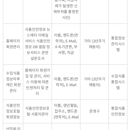
료기록, 이상사
례가 발생한 신
체부위를 촬영한
사진)
식품안전정보 뉴
스레터 이메일
이름, 핸드폰(연
통합정보
홈페이지
서비스 식품안전
락처), E-Mail,
기타 (2년주기
관리시스
회원관리
정보 DB 열람 정
소속기관명, 부
재동의)
템
보서비스 관련
서명, 직급
설문조사
홈페이지 회원가
수입식품
입 및 관리, 서비
수입식품
정보마루
이름, 핸드폰(연
기타 (2년주기
스 이용에 따른
통합시스
개인 회원
락처), E-Mail
재동의)
민원처리 및 관
템
관리
리
식품안전
이름, 생년월일,
식품안전정보포
통합식품
정보포털
집주소, 핸드폰
준영구
털 사용자관리
안전정보
회원정보
(연락처), E-Mail
산업체 이