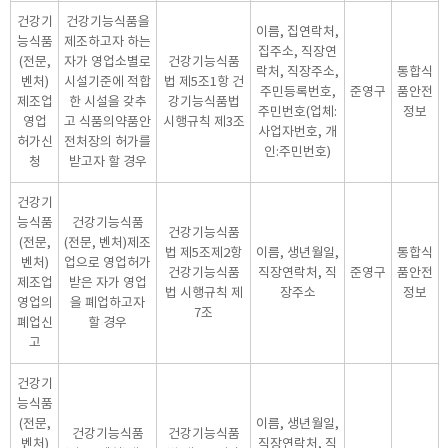
건강기
건강기능식품을
이름, 집연락처,
능식품
제조하고자 하는
집주소, 직장연
(전문,
자가 영업소별로
건강기능식품
락처, 직장주소,
통합식
벤처)
시설기준에 적합
법 제5조1항 건
주민등록번호,
준영구
품안전
제조업
한 시설을 갖추
강기능식품법
주민번호(업체:
정보
영업
고 식품의약품안
시행규칙 제3조
사업자번호, 개
허가신
전처장의 허가를
인:주민번호)
청
받고자 할 경우
건강기
능식품
건강기능식품
건강기능식품
(전문,
(전문, 벤처)제조
법 제5조제2항
이름, 생년월일,
통합식
벤처)
업으로 영업허가
건강기능식품
직장연락처, 직
준영구
품안전
제조업
받은 자가 영업
법 시행규칙 제
장주소
정보
영업의
을 폐업하고자
7조
폐업신
할 경우
고
건강기
능식품
(전문,
이름, 생년월일,
건강기능식품
건강기능식품
벤처)
직장연락처, 직