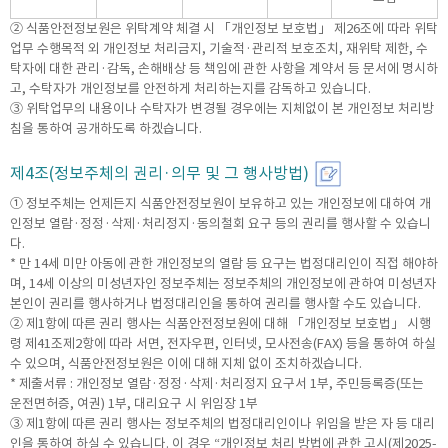
② 식품안전정보원은 위탁계약 체결 시 「개인정보 보호법」 제26조에 따라 위탁
업무 수행목적 외 개인정보 처리금지, 기술적·관리적 보호조치, 재위탁 제한, 수
탁자에 대한 관리·감독, 손해배상 등 책임에 관한 사항을 계약서 등 문서에 명시하
고, 수탁자가 개인정보를 안전하게 처리하는지를 감독하고 있습니다.
③ 위탁업무의 내용이나 수탁자가 변경될 경우에는 지체없이 본 개인정보 처리방
침을 통하여 공개하도록 하겠습니다.
제4조(정보주체의 권리·의무 및 그 행사방법)
① 정보주체는 언제든지 식품안전정보원이 보유하고 있는 개인정보에 대하여 개
인정보 열람·정정·삭제·처리정지·동의철회 요구 등의 권리를 행사할 수 있습니
다.
* 만 14세 미만 아동에 관한 개인정보의 열람 등 요구는 법정대리인이 직접 해야하
며, 14세 이상의 미성년자인 정보주체는 정보주체의 개인정보에 관하여 미성년자
본인이 권리를 행사하거나 법정대리인을 통하여 권리를 행사할 수도 있습니다.
② 제1항에 따른 권리 행사는 식품안전정보원에 대해 「개인정보 보호법」 시행
령 제41조제2항에 따라 서면, 전자우편, 인터넷, 모사전송(FAX) 등을 통하여 하실
수 있으며, 식품안전정보원은 이에 대해 지체 없이 조치하겠습니다.
* 제출서류 : 개인정보 열람·정정·삭제·처리정지 요구서 1부, 주민등록증(또는
운전면허증, 여권) 1부, 대리요구 시 위임장 1부
③ 제1항에 따른 권리 행사는 정보주체의 법정대리인이나 위임을 받은 자 등 대리
인을 통하여 하실 수 있습니다. 이 경우 “개인정보 처리 방법에 관한 고시(제2025-