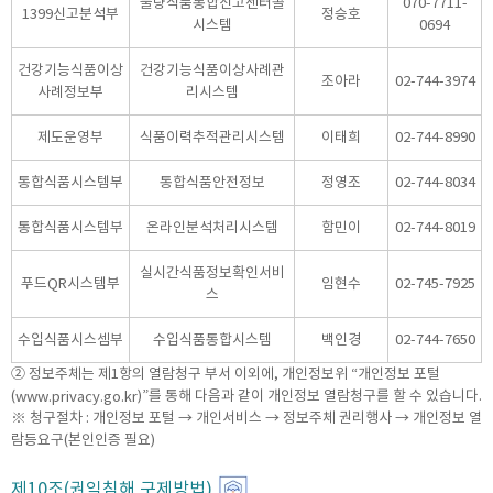
불량식품통합신고센터콜
070-7711-
1399신고분석부
정승호
시스템
0694
건강기능식품이상
건강기능식품이상사례관
조아라
02-744-3974
사례정보부
리시스템
제도운영부
식품이력추적관리시스템
이태희
02-744-8990
통합식품시스템부
통합식품안전정보
정영조
02-744-8034
통합식품시스템부
온라인분석처리시스템
함민이
02-744-8019
실시간식품정보확인서비
푸드QR시스템부
임현수
02-745-7925
스
수입식품시스셈부
수입식품통합시스템
백인경
02-744-7650
② 정보주체는 제1항의 열람청구 부서 이외에, 개인정보위 “개인정보 포털
(
)”를 통해 다음과 같이 개인정보 열람청구를 할 수 있습니다.
www.privacy.go.kr
※ 청구절차 : 개인정보 포털 → 개인서비스 → 정보주체 권리행사 → 개인정보 열
람등요구(본인인증 필요)
제10조(권익침해 구제방법)