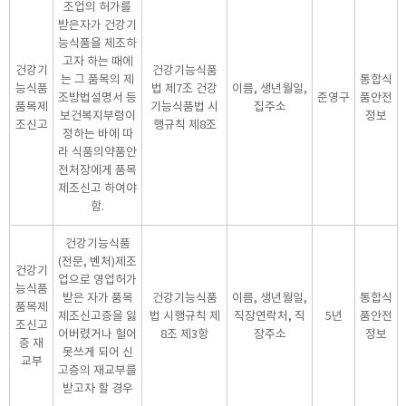
조업의 허가를
받은자가 건강기
능식품을 제조하
고자 하는 때에
건강기
건강기능식품
는 그 품목의 제
통합식
능식품
법 제7조 건강
이름, 생년월일,
조방법설명서 등
준영구
품안전
품목제
기능식품법 시
집주소
보건복지부령이
정보
조신고
행규칙 제8조
정하는 바에 따
라 식품의약품안
전처장에게 품목
제조신고 하여야
함.
건강기능식품
(전문, 벤처)제조
건강기
업으로 영업허가
능식품
받은 자가 품목
건강기능식품
이름, 생년월일,
통합식
품목제
제조신고증을 잃
법 시행규칙 제
직장연락처, 직
5년
품안전
조신고
어버렸거나 헐어
8조 제3항
장주소
정보
증 재
못쓰게 되어 신
교부
고증의 재교부를
받고자 할 경우