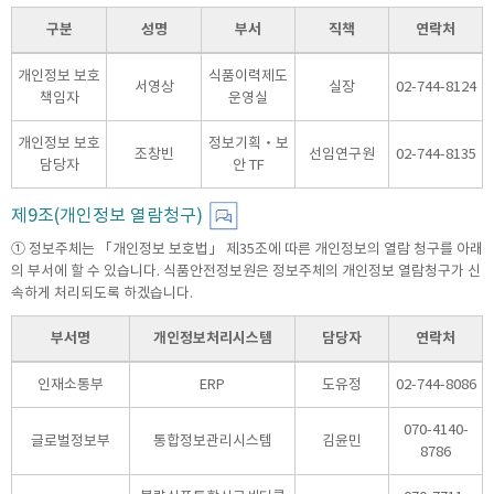
구분
성명
부서
직책
연락처
개인정보 보호
식품이력제도
서영상
실장
02-744-8124
책임자
운영실
개인정보 보호
정보기획‧보
조창빈
선임연구원
02-744-8135
담당자
안 TF
제9조(개인정보 열람청구)
① 정보주체는 「개인정보 보호법」 제35조에 따른 개인정보의 열람 청구를 아래
의 부서에 할 수 있습니다. 식품안전정보원은 정보주체의 개인정보 열람청구가 신
속하게 처리되도록 하겠습니다.
부서명
개인정보처리시스템
담당자
연락처
인재소통부
ERP
도유정
02-744-8086
070-4140-
글로벌정보부
통합정보관리시스템
김윤민
8786