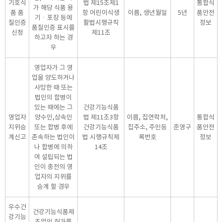
기호식
법 제15조제1
통합식
가 해당 식품 용
품 품
항 어린이식생
이름, 생년월일
5년
품안전
기ㆍ포장 등에
질인증
활법시행규칙
정보
품질인증 표시를
신청
제11조
하고자 하는 경
우
영업자가 그 영
업을 양도하거나
사망한 때 또는
법인의 합병이
있는 때에는 그
건강기능식품
영업자
양수인,상속인
법 제11조3항
이름, 집연락처,
통합식
지위승
또는 합병 후에
건강기능식품
집주소, 주민등
준영구
품안전
계신고
존속하는 법인이
법 시행규칙제
록번호
정보
나 합병에 의하
14조
여 설립되는 법
인이 종전의 영
업자의 지위를
승계 할 경우
우수건
건강기능식품제
강기능
조업의 허가를