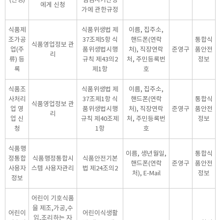
에게 신청
가에 관한규정
식품제
식품위생법 제
이름, 집주소,
조가공
37조제5항 식
핸드폰(연락
통합식
식품영업정보 관
업(주
품위생법시행
처), 직장연락
준영구
품안전
리
류) 등
규칙 제43의2
처, 주민등록번
정보
록
제1항
호
식품조
식품위생법 제
이름, 집주소,
사처리
37조제1항 식
핸드폰(연락
통합식
식품영업정보 관
업 영
품위생법시행
처), 직장연락
준영구
품안전
리
업 신
규칙 제40조제
처, 주민등록번
정보
청
1항
호
식품행
이름, 생년월일,
통합식
정통합
식품행정통합시
식품안전기본
핸드폰(연락
준영구
품안전
사용자
스템 사용자관리
법 제24조의2
처), E-Mail
정보
정보
어린이 기호식품
을 제조,가공,수
어린이
어린이식생활
입,조리하는 자