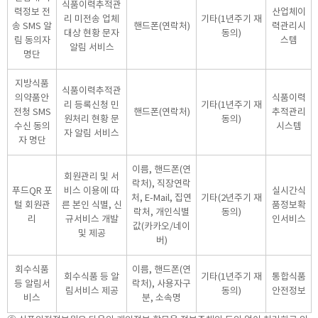
식품이력추적관
력정보 전
산업체이
리 미전송 업체
기타(1년주기 재
송 SMS 알
핸드폰(연락처)
력관리시
대상 현황 문자
동의)
림 동의자
스템
알림 서비스
명단
지방식품
식품이력추적관
의약품안
식품이력
리 등록신청 민
기타(1년주기 재
전청 SMS
핸드폰(연락처)
추적관리
원처리 현황 문
동의)
수신 동의
시스템
자 알림 서비스
자 명단
이름, 핸드폰(연
회원관리 및 서
락처), 직장연락
푸드QR 포
비스 이용에 따
실시간식
처, E-Mail, 집연
기타(2년주기 재
털 회원관
른 본인 식별, 신
품정보확
락처, 개인식별
동의)
리
규서비스 개발
인서비스
값(카카오/네이
및 제공
버)
회수식품
이름, 핸드폰(연
회수식품 등 알
기타(1년주기 재
통합식품
등 알림서
락처), 사용자구
림서비스 제공
동의)
안전정보
비스
분, 소속명