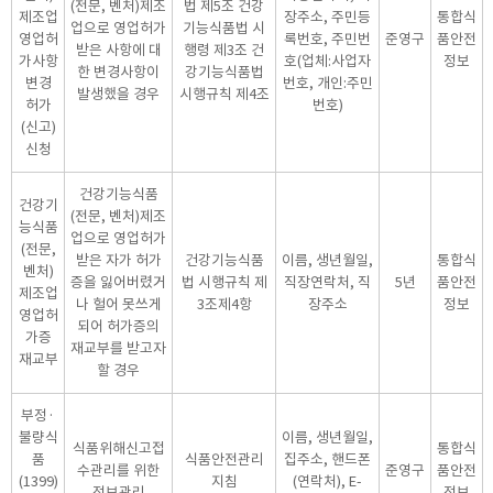
(전문, 벤처)제조
법 제5조 건강
제조업
장주소, 주민등
통합식
업으로 영업허가
기능식품법 시
영업허
록번호, 주민번
준영구
품안전
받은 사항에 대
행령 제3조 건
가사항
호(업체:사업자
정보
한 변경사항이
강기능식품법
변경
번호, 개인:주민
발생했을 경우
시행규칙 제4조
허가
번호)
(신고)
신청
건강기능식품
건강기
(전문, 벤처)제조
능식품
업으로 영업허가
(전문,
받은 자가 허가
건강기능식품
이름, 생년월일,
통합식
벤처)
증을 잃어버렸거
법 시행규칙 제
직장연락처, 직
5년
품안전
제조업
나 헐어 못쓰게
3조제4항
장주소
정보
영업허
되어 허가증의
가증
재교부를 받고자
재교부
할 경우
부정·
불량식
이름, 생년월일,
식품위해신고접
통합식
품
식품안전관리
집주소, 핸드폰
수관리를 위한
준영구
품안전
(1399)
지침
(연락처), E-
정보관리
정보