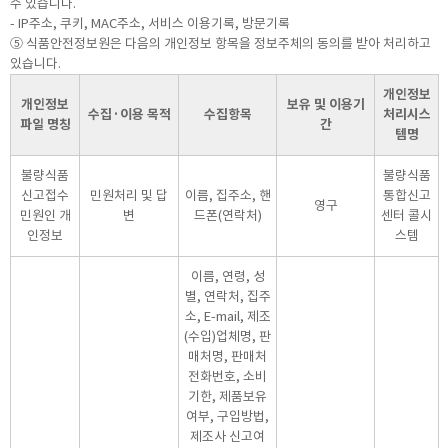
수 있습니다.
- IP주소, 쿠키, MAC주소, 서비스 이용기록, 방문기록
⑤ 식품안전정보원은 다음의 개인정보 항목을 정보주체의 동의를 받아 처리하고
있습니다.
개인정보
개인정보
보유 및 이용기
수집·이용 목적
수집항목
처리시스
파일 명칭
간
템명
불량식품
불량식품
신고접수
민원처리 및 답
이름, 집주소, 핸
통합신고
영구
민원인 개
변
드폰(연락처)
센터 콜시
인정보
스템
이름, 연령, 성
별, 연락처, 집주
소, E-mail, 제조
(수입)업체명, 판
매처명, 판매처
전화번호, 소비
기한, 제품보유
여부, 구입방법,
제조사 신고여