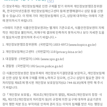
① 정보주체는 개인정보침해로 인한 구제를 받기 위하여 개인정보분쟁조정위원
회, 한국인터넷진흥원 개인정보침해신고센터 등에 분쟁해결이나 상담 등을 신청
할 수 있습니다. 이 밖에 기타 개인정보침해의 신고, 상담에 대하여는 아래의 기관
에 문의하시기 바랍니다.
<아래의 기관은 식품안전정보원과는 별개의 기관으로서, 식품안전정보원의 자체
적인 개인정보 불만처리, 피해구제 결과에 만족하지 못하시거나 보다 자세한 도움
이 필요하시면 문의하여 주시기 바랍니다.>
1. 개인정보분쟁조정위원회 : (국번없이) 1833-6972 (
)
www.kopico.go.kr
2. 개인정보침해신고센터 : (국번없이) 118 (
)
privacy.kisa.or.kr
3. 대검찰청 : (국번없이) 1301 (
)
www.spo.go.kr
4. 경찰청 : (국번없이) 182 (
)
ecrm.police.go.kr
② 식품안전정보원은 정보주체의 개인정보자기결정권을 보장하고, 개인정보침해
로 인한 상담 및 피해 구제를 위해 노력하고 있으며, 신고나 상담이 필요한 경우 이
처리방침 제8조에 명시된 개인정보 보호담당자(02-744-8135)에게 연락 해 주시
기 바랍니다.
③「개인정보 보호법」 제35조(개인정보의 열람), 제36조(개인정보의 정정·삭
제), 제37조(개인정보의 처리정지 등)의 규정에 의한 요구에 대하여 공공기관의
장이 행한 처분 또는 부작위로 인하여 권리 또는 이익의 침해를 받은 자는 행정심