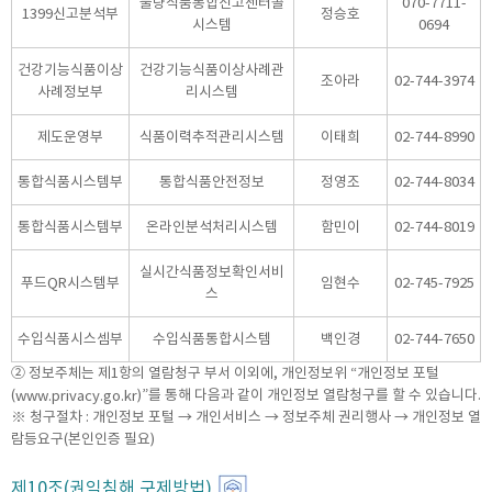
불량식품통합신고센터콜
070-7711-
1399신고분석부
정승호
시스템
0694
건강기능식품이상
건강기능식품이상사례관
조아라
02-744-3974
사례정보부
리시스템
제도운영부
식품이력추적관리시스템
이태희
02-744-8990
통합식품시스템부
통합식품안전정보
정영조
02-744-8034
통합식품시스템부
온라인분석처리시스템
함민이
02-744-8019
실시간식품정보확인서비
푸드QR시스템부
임현수
02-745-7925
스
수입식품시스셈부
수입식품통합시스템
백인경
02-744-7650
② 정보주체는 제1항의 열람청구 부서 이외에, 개인정보위 “개인정보 포털
(
)”를 통해 다음과 같이 개인정보 열람청구를 할 수 있습니다.
www.privacy.go.kr
※ 청구절차 : 개인정보 포털 → 개인서비스 → 정보주체 권리행사 → 개인정보 열
람등요구(본인인증 필요)
제10조(권익침해 구제방법)