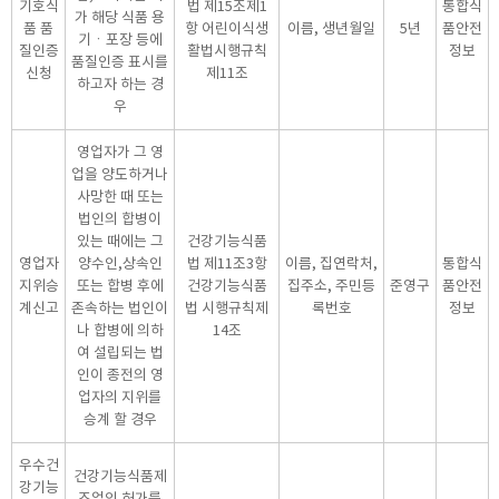
기호식
법 제15조제1
통합식
가 해당 식품 용
품 품
항 어린이식생
이름, 생년월일
5년
품안전
기ㆍ포장 등에
질인증
활법시행규칙
정보
품질인증 표시를
신청
제11조
하고자 하는 경
우
영업자가 그 영
업을 양도하거나
사망한 때 또는
법인의 합병이
있는 때에는 그
건강기능식품
영업자
양수인,상속인
법 제11조3항
이름, 집연락처,
통합식
지위승
또는 합병 후에
건강기능식품
집주소, 주민등
준영구
품안전
계신고
존속하는 법인이
법 시행규칙제
록번호
정보
나 합병에 의하
14조
여 설립되는 법
인이 종전의 영
업자의 지위를
승계 할 경우
우수건
건강기능식품제
강기능
조업의 허가를