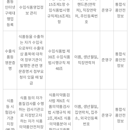
품등
15조제1항 수
핸드폰(연락
통합식
인터넷
수입식품영업정
입식품법시행
처), 직장연락
준영구
품안전
구매대
보 관리
규칙제16조제1
처, 주민등록번
정보
행업
항
호
등록
식품등을 수출하
는 자가 수입국
으로부터 수출대
수출식
수입식품법 제
상 품목에 대하
통합식
품등
38조 수입식품
이름, 생년월일,
여 정부기관이
준영구
품안전
영문증
법시행규칙 제
직장연락처
발행한 관련 영
정보
명
48조
문증명서 첨부요
청이 있을 때 발
급
식품의약품검
식품 등의 자가
식품
사법 제6조 식
품질검사를 수행
등 시
품의약품검사
이름, 생년월일,
하는 검사기관으
통합식
험검사
법 시행규칙 제
집연락처, 집주
로 지정받고자
준영구
품안전
기관
2조,제4조 식품
소, 외국인등록
하는 자가 식품
정보
지정
·의약품분야 시
번호
의약품안전처장
(변경)
험검사기관평