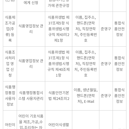
에게 신청
가에 관한규정
식품제
식품위생법 제
이름, 집주소,
조가공
37조제5항 식
핸드폰(연락
통합식
식품영업정보 관
업(주
품위생법시행
처), 직장연락
준영구
품안전
리
류) 등
규칙 제43의2
처, 주민등록번
정보
록
제1항
호
식품조
식품위생법 제
이름, 집주소,
사처리
37조제1항 식
핸드폰(연락
통합식
식품영업정보 관
업 영
품위생법시행
처), 직장연락
준영구
품안전
리
업 신
규칙 제40조제
처, 주민등록번
정보
청
1항
호
식품행
이름, 생년월일,
통합식
정통합
식품행정통합시
식품안전기본
핸드폰(연락
준영구
품안전
사용자
스템 사용자관리
법 제24조의2
처), E-Mail
정보
정보
어린이 기호식품
을 제조,가공,수
어린이
어린이식생활
입,조리하는 자