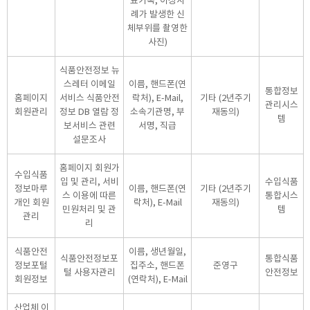
료기록, 이상사
례가 발생한 신
체부위를 촬영한
사진)
식품안전정보 뉴
스레터 이메일
이름, 핸드폰(연
통합정보
홈페이지
서비스 식품안전
락처), E-Mail,
기타 (2년주기
관리시스
회원관리
정보 DB 열람 정
소속기관명, 부
재동의)
템
보서비스 관련
서명, 직급
설문조사
홈페이지 회원가
수입식품
입 및 관리, 서비
수입식품
정보마루
이름, 핸드폰(연
기타 (2년주기
스 이용에 따른
통합시스
개인 회원
락처), E-Mail
재동의)
민원처리 및 관
템
관리
리
식품안전
이름, 생년월일,
식품안전정보포
통합식품
정보포털
집주소, 핸드폰
준영구
털 사용자관리
안전정보
회원정보
(연락처), E-Mail
산업체 이