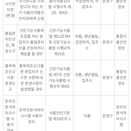
사기관으로 지정
품의약품검사
직장연락처, 직
준영구
품안전
사기관
받고자 하는 자
법 시행규칙 제
장주소
정보
지정
가 식품의약품안
2조·제4조
(변경)
전처장에게 신청
건강기능식품제
건강기능식품
품질관
조업을 하는 영
법 제12조제4
이름, 생년월일,
통합식
리인선
업자가 품질관리
항 건강기능식
집연락처, 집주
준영구
품안전
임, 해
인을 선임하거나
품법 시행규칙
소
정보
임신고
해임을 할 경우
제16조
품목제
품목제조신고를
건강기능식품
조신고
한 영업자가 신
통합식
법 제7조 건강
이름, 생년월일,
사항
고한 사항에 대
준영구
품안전
기능식품법 시
집주소
변경신
한 변경사항이
정보
행규칙 제9조
고
발생했을 경우
온라인
분석처
온라인
온라인분석처리
리시스
식품안전기본
분석처
시스템 사용자
이름
준영구
템 사
법 제24조의 2
리시스
관리
용자
템
정보