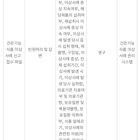
부, 이상사례 증
상 지속여부, 해
당제품의 섭취여
부, 재섭취시 이
상사례 증상 지
속 여부, 이상사
례 발생 당시 음
건강기능
건강기능
식 섭취 형태, 제
식품 이상
민원처리 및 답
식품 이상
품명, 구입일, 이
영구
사례 신고·
변
사례 관리
상사례 증상, 전
접수 파일
시스템
체 섭취기간, 이
상사례 발생 시
기, 이상사례 발
생 당시 섭취령,
의료기관 치료여
부 및 의료기관
명, 보유질환 및
복용약물명, 보
유질환 악화여
부, 식품 알레르
기, 이상사례와
관련된 자료(의