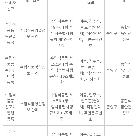
소비자
Mail
신고
수입식품법 제
이름, 집주소,
수입식
15조제1항 수
핸드폰(연락
통합식
품등
수입식품영업정
입식품법시행
처), 직장연락
준영구
품안전
보관업
보 관리
규칙 제16조제
처, 주민등록번
정보
등록
1항
호
수입식
수입식품법 제
이름, 집주소,
품등
15조제1항 수
통합식
수입식품영업정
핸드폰(연락
수입판
입식품법시행
준영구
품안전
보 관리
처), 직장연락
매업
규칙제16조제1
정보
처, 직장주소
등록
항
수입식
수입식품법 제
이름, 집주소,
품등
15조제1항 수
핸드폰(연락
통합식
수입식품영업정
신고대
입식품법시행
처), 직장연락
준영구
품안전
보 관리
행업
규칙제16조제1
처, 주민등록번
정보
등록
항
호
수입식
수입식품법 제
이름, 집주소,