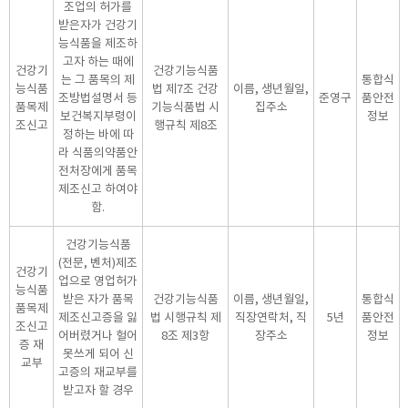
조업의 허가를
받은자가 건강기
능식품을 제조하
고자 하는 때에
건강기
건강기능식품
는 그 품목의 제
통합식
능식품
법 제7조 건강
이름, 생년월일,
조방법설명서 등
준영구
품안전
품목제
기능식품법 시
집주소
보건복지부령이
정보
조신고
행규칙 제8조
정하는 바에 따
라 식품의약품안
전처장에게 품목
제조신고 하여야
함.
건강기능식품
(전문, 벤처)제조
건강기
업으로 영업허가
능식품
받은 자가 품목
건강기능식품
이름, 생년월일,
통합식
품목제
제조신고증을 잃
법 시행규칙 제
직장연락처, 직
5년
품안전
조신고
어버렸거나 헐어
8조 제3항
장주소
정보
증 재
못쓰게 되어 신
교부
고증의 재교부를
받고자 할 경우