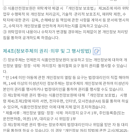
② 식품안전정보원은 위탁계약 체결 시 「개인정보 보호법」 제26조에 따라 위탁
업무 수행목적 외 개인정보 처리금지, 기술적·관리적 보호조치, 재위탁 제한, 수
탁자에 대한 관리·감독, 손해배상 등 책임에 관한 사항을 계약서 등 문서에 명시하
고, 수탁자가 개인정보를 안전하게 처리하는지를 감독하고 있습니다.
③ 위탁업무의 내용이나 수탁자가 변경될 경우에는 지체없이 본 개인정보 처리방
침을 통하여 공개하도록 하겠습니다.
제4조(정보주체의 권리·의무 및 그 행사방법)
① 정보주체는 언제든지 식품안전정보원이 보유하고 있는 개인정보에 대하여 개
인정보 열람·정정·삭제·처리정지·동의철회 요구 등의 권리를 행사할 수 있습니
다.
* 만 14세 미만 아동에 관한 개인정보의 열람 등 요구는 법정대리인이 직접 해야하
며, 14세 이상의 미성년자인 정보주체는 정보주체의 개인정보에 관하여 미성년자
본인이 권리를 행사하거나 법정대리인을 통하여 권리를 행사할 수도 있습니다.
② 제1항에 따른 권리 행사는 식품안전정보원에 대해 「개인정보 보호법」 시행
령 제41조제2항에 따라 서면, 전자우편, 인터넷, 모사전송(FAX) 등을 통하여 하실
수 있으며, 식품안전정보원은 이에 대해 지체 없이 조치하겠습니다.
* 제출서류 : 개인정보 열람·정정·삭제·처리정지 요구서 1부, 주민등록증(또는
운전면허증, 여권) 1부, 대리요구 시 위임장 1부
③ 제1항에 따른 권리 행사는 정보주체의 법정대리인이나 위임을 받은 자 등 대리
인을 통하여 하실 수 있습니다. 이 경우 “개인정보 처리 방법에 관한 고시(제2025-