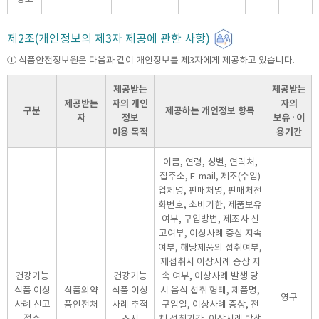
제2조(개인정보의 제3자 제공에 관한 사항)
① 식품안전정보원은 다음과 같이 개인정보를 제3자에게 제공하고 있습니다.
제공받는
제공받는
제공받는
자의 개인
자의
구분
제공하는 개인정보 항목
자
정보
보유·이
이용 목적
용기간
이름, 연령, 성별, 연락처,
집주소, E-mail, 제조(수입)
업체명, 판매처명, 판매처전
화번호, 소비기한, 제품보유
여부, 구입방법, 제조사 신
고여부, 이상사례 증상 지속
여부, 해당제품의 섭취여부,
재섭취시 이상사례 증상 지
건강기능
건강기능
속 여부, 이상사례 발생 당
식품 이상
식품의약
식품 이상
시 음식 섭취 형태, 제품명,
영구
사례 신고
품안전처
사례 추적
구입일, 이상사례 증상, 전
접수
조사
체 섭취기간, 이상사례 발생