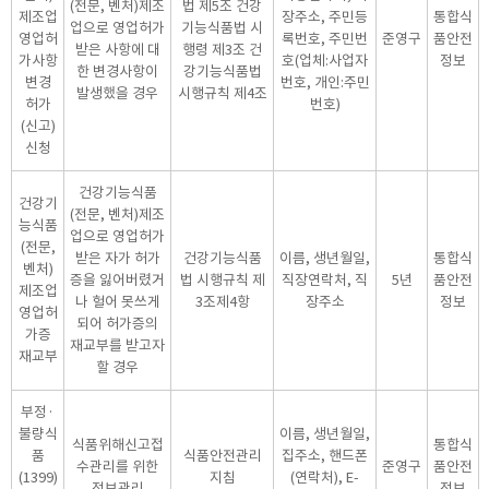
(전문, 벤처)제조
법 제5조 건강
제조업
장주소, 주민등
통합식
업으로 영업허가
기능식품법 시
영업허
록번호, 주민번
준영구
품안전
받은 사항에 대
행령 제3조 건
가사항
호(업체:사업자
정보
한 변경사항이
강기능식품법
변경
번호, 개인:주민
발생했을 경우
시행규칙 제4조
허가
번호)
(신고)
신청
건강기능식품
건강기
(전문, 벤처)제조
능식품
업으로 영업허가
(전문,
받은 자가 허가
건강기능식품
이름, 생년월일,
통합식
벤처)
증을 잃어버렸거
법 시행규칙 제
직장연락처, 직
5년
품안전
제조업
나 헐어 못쓰게
3조제4항
장주소
정보
영업허
되어 허가증의
가증
재교부를 받고자
재교부
할 경우
부정·
불량식
이름, 생년월일,
식품위해신고접
통합식
품
식품안전관리
집주소, 핸드폰
수관리를 위한
준영구
품안전
(1399)
지침
(연락처), E-
정보관리
정보