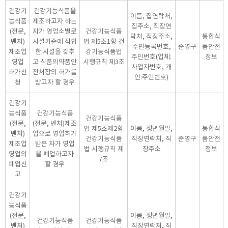
건강기
건강기능식품을
이름, 집연락처,
능식품
제조하고자 하는
집주소, 직장연
(전문,
자가 영업소별로
건강기능식품
락처, 직장주소,
통합식
벤처)
시설기준에 적합
법 제5조1항 건
주민등록번호,
준영구
품안전
제조업
한 시설을 갖추
강기능식품법
주민번호(업체:
정보
영업
고 식품의약품안
시행규칙 제3조
사업자번호, 개
허가신
전처장의 허가를
인:주민번호)
청
받고자 할 경우
건강기
능식품
건강기능식품
건강기능식품
(전문,
(전문, 벤처)제조
법 제5조제2항
이름, 생년월일,
통합식
벤처)
업으로 영업허가
건강기능식품
직장연락처, 직
준영구
품안전
제조업
받은 자가 영업
법 시행규칙 제
장주소
정보
영업의
을 폐업하고자
7조
폐업신
할 경우
고
건강기
능식품
(전문,
이름, 생년월일,
건강기능식품
건강기능식품
벤처)
직장연락처, 직