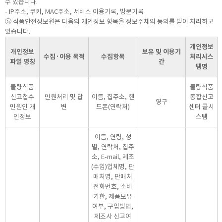
수 있습니다.
- IP주소, 쿠키, MAC주소, 서비스 이용기록, 방문기록
⑤ 식품안전정보원은 다음의 개인정보 항목을 정보주체의 동의를 받아 처리하고
있습니다.
개인정보
개인정보
보유 및 이용기
수집·이용 목적
수집항목
처리시스
파일 명칭
간
템명
불량식품
불량식품
신고접수
민원처리 및 답
이름, 집주소, 핸
통합신고
영구
민원인 개
변
드폰(연락처)
센터 콜시
인정보
스템
이름, 연령, 성
별, 연락처, 집주
소, E-mail, 제조
(수입)업체명, 판
매처명, 판매처
전화번호, 소비
기한, 제품보유
여부, 구입방법,
제조사 신고여