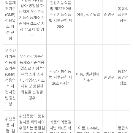
식품제
건강기능식품
받아 영업을 하
조기준
법 제22조2항
통합식
는자가 우수건강
(GMP)
건강기능식품
이름, 생년월일
준영구
품안전
기능식품제조 기
적용업
법 시행규칙 제
정보
준적용업소로 지
소 지
26조
정 받고자 할 경
정 신
우
청
우수건
강기능
우수건강기능식
식품제
품제조기준적용
조기준
업소로 지정 받
건강기능식품
통합식
(GMP)
은 업소가 소재
이름, 생년월일,
법 시행규칙 제
준영구
품안전
적용업
지, 작업장, 제조
집주소
26조제4항
정보
소 지
시설 및 품질관
정사항
리실을 변경할
변경신
경우
청
위생용품의 품질
위생용
검사를 위탁하여
식품의약품검
품 시
수행하는 품질검
사법 제6조 식
이름, E-Mail,
통합식
험·검