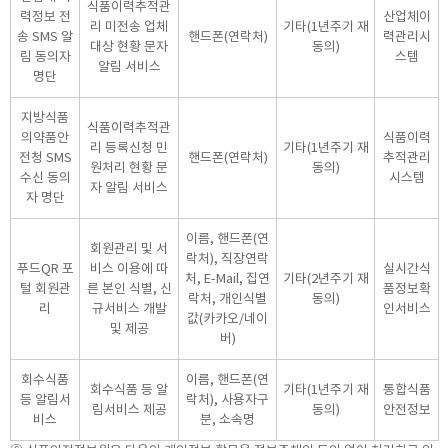
식품이력추적관
력정보 전
산업체이
리 미전송 업체
기타(1년주기 재
송 SMS 알
핸드폰(연락처)
력관리시
대상 현황 문자
동의)
림 동의자
스템
알림 서비스
명단
지방식품
식품이력추적관
의약품안
식품이력
리 등록신청 민
기타(1년주기 재
전청 SMS
핸드폰(연락처)
추적관리
원처리 현황 문
동의)
수신 동의
시스템
자 알림 서비스
자 명단
이름, 핸드폰(연
회원관리 및 서
락처), 직장연락
푸드QR 포
비스 이용에 따
실시간식
처, E-Mail, 집연
기타(2년주기 재
털 회원관
른 본인 식별, 신
품정보확
락처, 개인식별
동의)
리
규서비스 개발
인서비스
값(카카오/네이
및 제공
버)
회수식품
이름, 핸드폰(연
회수식품 등 알
기타(1년주기 재
통합식품
등 알림서
락처), 사용자구
림서비스 제공
동의)
안전정보
비스
분, 소속명