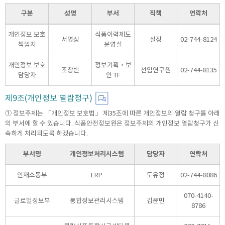
구분
성명
부서
직책
연락처
개인정보 보호
식품이력제도
서영상
실장
02-744-8124
책임자
운영실
개인정보 보호
정보기획‧보
조창빈
선임연구원
02-744-8135
담당자
안 TF
제9조(개인정보 열람청구)
① 정보주체는 「개인정보 보호법」 제35조에 따른 개인정보의 열람 청구를 아래
의 부서에 할 수 있습니다. 식품안전정보원은 정보주체의 개인정보 열람청구가 신
속하게 처리되도록 하겠습니다.
부서명
개인정보처리시스템
담당자
연락처
인재소통부
ERP
도유정
02-744-8086
070-4140-
글로벌정보부
통합정보관리시스템
김윤민
8786