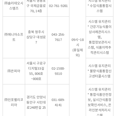
서울시 영등포
시스템 유지관리
㈜솔리데오시
구 국제금융로
02-761-9281
* 수입식품통합시
스템즈
70, 14층
스템
시스템 유지관리
* 건강기능식품이
충북 청주시
상사례관리시스
㈜에니아소프
043-256-
상당구 대성로
템,
트
7617
09시~18
7
통합정보관리시
시
스템, 식품이력추
(휴일제
적관리시스템
외)
서울시 구로구
시스템 유지관리
디지털33길
02-1588-
㈜온피아
* 불량식품통합신
55, 806호
9310
고센터콜시스템
~808호
시스템 유지관리
* 통합식품안전정
경기도 안양시
㈜인포벨리코
031-689-
보, 실시간식품정
동안구 시민대
리아
4141
보확인서비스, 온
로248번길 25
라인분석처리시
스템