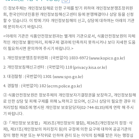
① 정보주체는 개인정보침해로 인한 구제를 받기 위하여 개인정보분쟁조정위원
회, 한국인터넷진흥원 개인정보침해신고센터 등에 분쟁해결이나 상담 등을 신청
할 수 있습니다. 이 밖에 기타 개인정보침해의 신고, 상담에 대하여는 아래의 기관
에 문의하시기 바랍니다.
<아래의 기관은 식품안전정보원과는 별개의 기관으로서, 식품안전정보원의 자체
적인 개인정보 불만처리, 피해구제 결과에 만족하지 못하시거나 보다 자세한 도움
이 필요하시면 문의하여 주시기 바랍니다.>
1. 개인정보분쟁조정위원회 : (국번없이) 1833-6972 (
)
www.kopico.go.kr
2. 개인정보침해신고센터 : (국번없이) 118 (
)
privacy.kisa.or.kr
3. 대검찰청 : (국번없이) 1301 (
)
www.spo.go.kr
4. 경찰청 : (국번없이) 182 (
)
ecrm.police.go.kr
② 식품안전정보원은 정보주체의 개인정보자기결정권을 보장하고, 개인정보침해
로 인한 상담 및 피해 구제를 위해 노력하고 있으며, 신고나 상담이 필요한 경우 이
처리방침 제8조에 명시된 개인정보 보호담당자(02-744-8135)에게 연락 해 주시
기 바랍니다.
③「개인정보 보호법」 제35조(개인정보의 열람), 제36조(개인정보의 정정·삭
제), 제37조(개인정보의 처리정지 등)의 규정에 의한 요구에 대하여 공공기관의
장이 행한 처분 또는 부작위로 인하여 권리 또는 이익의 침해를 받은 자는 행정심