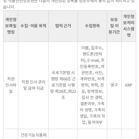
⑥ 식품안전정보원은 다음의 개인정보 항목을 정보주체의 동의 없이 처리하고 있
습니다.
개인정
개인정
보유
보처리
보파일
수집·이용 목적
법적 근거
수집항목
및 이
시스템
명칭
용기간
명
이름, 집주소,
핸드폰(연락
처), E-mail, 주
민등록번호, 여
국세기본법 시
권번호, 사진,
직원
행령 제68조 근
계좌번호, 자격
직원 인사 관리
인사파
로기준법 시행
면허, 학력, 전
영구
ERP
및 급여 지급
일
령 제20조,제22
공, 벙역정보,
조
입사 전 경력,
결혼여부, 가족
의 성명, 가족의
생일, 가족의 직
업, 동거여부
건강기능식품제