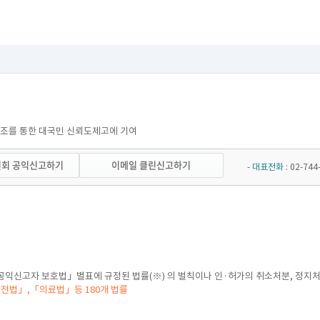
강조를 통한 대국민 신뢰도제고에 기여
회 공익신고하기
이메일 클린신고하기
-
대표전화 :
02-74
공익신고자 보호법」별표에 규정된 법률(※) 의 벌칙이나 인·허가의 취소처분, 정지처
전법」,「의료법」등 180개 법률