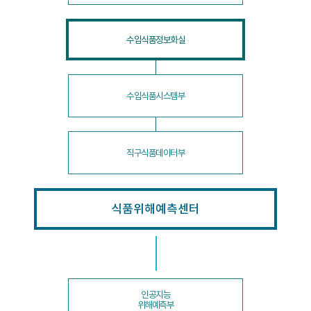
수입식품정보화실
수입식품시스템부
직구식품데이터부
식품위해예측센터
인공지능
위해예측부