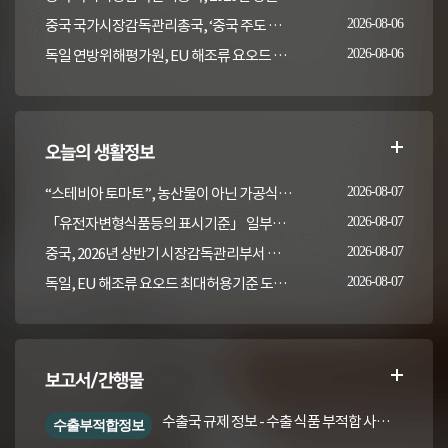
중국 국가시장감독관리총국, ‘중국 주도 동물용의약품 잔류 검사방법 국제표준 2건' 발표
2026-08-06
독일 연방위해평가원, EU 해조류 요오드 최대허용기준 도입안 평가... 요오드 함량 표시 및 경고문 권고
2026-08-06
오늘의 생활정보
“스테비아 토마토”, 농산물이 아닌 가공식품입니다
2026-08-07
「유전자변형식품등의 표시기준」 일부개정고시(안) 행정예고(식품의약품안전처 공고 제2026-389호, 2026. 8. 5.)
2026-08-07
중국, 2026년 상반기 시장감독관리부서 식품안전 감독 샘플검사 현황 통보
2026-08-07
독일, EU 해조류 요오드 최대허용기준 도입안 평가... 요오드 함량 표시 및 경고문 권고
2026-08-07
보고서/간행물
수출국 규제 정보 - 수출 식품 부적합 사례 및 관련 기준·규격('26년 1분기)
수출부적합정보