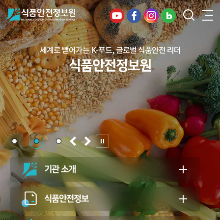
세계로 뻗어가는 K-푸드, 글로벌 식품안전 리더
건강하고 안전한 식생활, 일상의 행복을
식품안전정보원
든든하게 지키는 식품안전 지킴이
식품안전정보원
기관 소개
식품안전정보